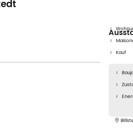
tedt
Wohnu
Ausst
Maison
Kauf
Bauj
Zust
Ener
Bills