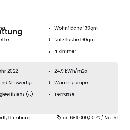
ng
Wohnfläche 130qm
attung
ette
Nutzfläche 130qm
4 Zimmer
ahr 2022
24,9 kWh/m2a
and Neuwertig
Wärmepumpe
gieeffizienz (A)
Terrasse
tedt, Hamburg
ab 689.000,00 € / Nacht