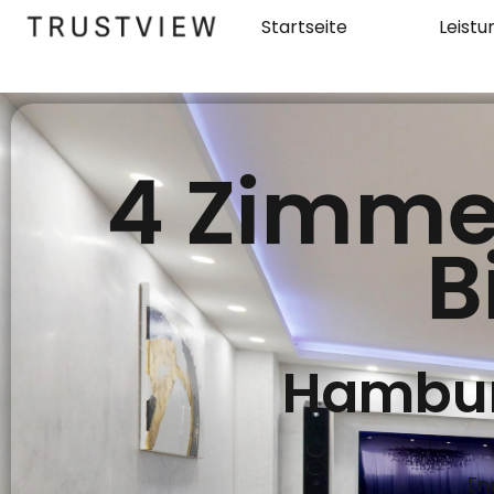
Startseite
Leist
4 Zimme
B
Hambur
En