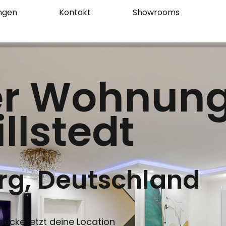
ungen
Kontakt
Showrooms
r Wohnung
illstedt
g, Deutschland
decke jetzt deine Location