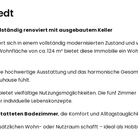
edt
lständig renoviert mit ausgebautem Keller
sich in einem vollständig modernisierten Zustand und v
Wohnfläche von ca. 124 m² bietet diese Immobilie ein Wo
re hochwertige Ausstattung und das harmonische Gesamtb
uhause fühlt.
tet vielfältige Nutzungsmöglichkeiten. Die fünf Zimmer la
 individuelle Lebenskonzepte.
estatteten Badezimmer
, die Komfort und Alltagstauglich
usätzlichen Wohn- oder Nutzraum schafft – ideal als Ho