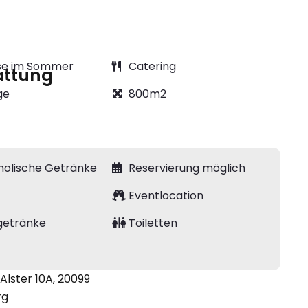
se im Sommer
Catering
attung
ge
800m2
holische Getränke
Reservierung möglich
é
Eventlocation
getränke
Toiletten
 Alster 10A, 20099
rg