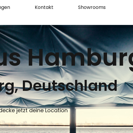
ungen
Kontakt
Showrooms
us Hambur
g, Deutschland
decke jetzt deine Location