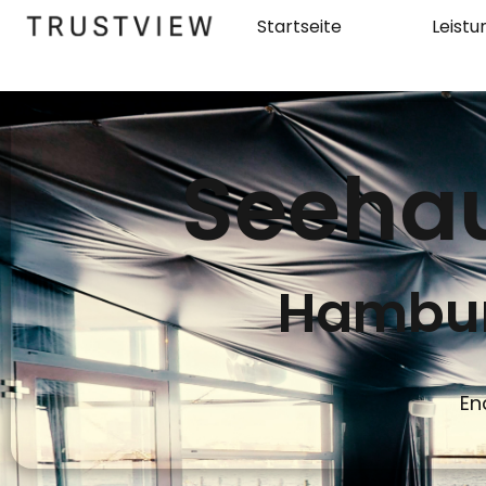
Startseite
Leist
Seeha
Hambur
En