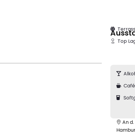
Terras
Ausst
Top La
Alko
Caf
Soft
An d.
Hambu